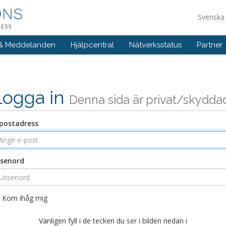
Svensk
 & Meddelanden
Hjälpcentral
Nätverksstatus
Partner
Logga in
Denna sida är privat/skydda
postadress
senord
Kom ihåg mig
Vänligen fyll i de tecken du ser i bilden nedan i