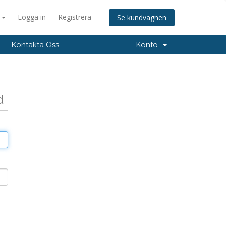
a
Logga in
Registrera
Se kundvagnen
Kontakta Oss
Konto
d