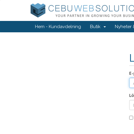
Hem - Kundavdelning
Butik
Nyheter
E-
Lö