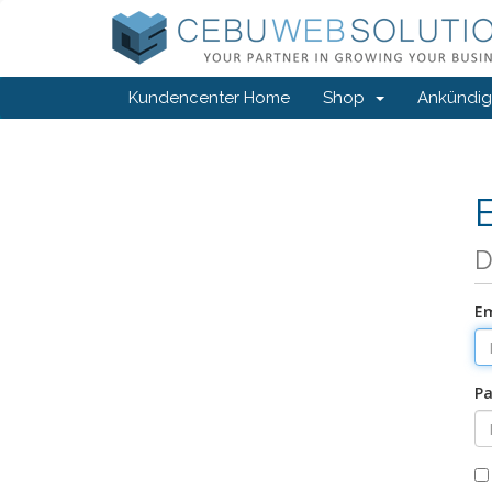
Kundencenter Home
Shop
Ankündi
D
Em
Pa